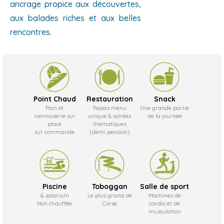
ancrage propice aux découvertes,
aux balades riches et aux belles
rencontres.
Point Chaud
Restauration
Snack
Pain et
Repas menu
Une grande partie
viennoiserie sur
unique & soirées
de la journée
place
thématiques
sur commande
(demi pension)
Piscine
Toboggan
Salle de sport
& solarium
Le plus grand de
Machines de
Non chauffée
Corse
cardio et de
musculation