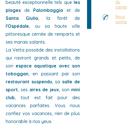
beauté exceptionnelle tels que
les
du
camp
plages
de
Palombaggia
et de
Nous
Santa Giulia
, la forêt de
conta
l'Ospédale
, ou sa haute ville
pittoresque cernée de remparts et
ses marais salants.
La Vetta possède des installations
qui raviront grands et petits, de
son
espace aquatique avec son
toboggan
, en passant par son
restaurant suspendu
, sa
salle de
sport
, ses
aires de jeux
, son
mini
club
, tout est fait pour des
vacances parfaites. Vous nous
confiez vos vacances, rien de plus
honorable à nos yeux.