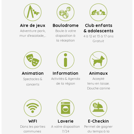
Aire de jeux
Boulodrome
Club enfants
& adolescents
Adventure park,
Boule à votre
mur d'escalade,...
disposition à
4 à 12 et 13 à 17 ans
la réception
Gratuit
Animation
Information
Animaux
Activités & Agenda
Accepté
Spectacles &
de la région
tenu en laisse.
concerts
Douche canine
WIFI
Laverie
E-Checkin
Dans les parties
A votre disposition
Permet de gagner
communes
7/24
du temps à la