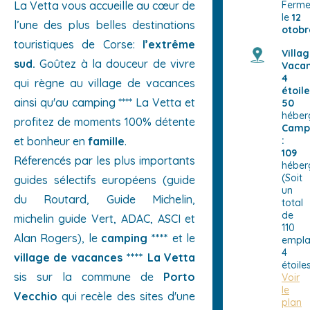
La Vetta vous accueille au cœur de
Ferme
le
12
l’une des plus belles destinations
otobr
touristiques de Corse:
l’extrême
Villa
sud.
Goûtez à la douceur de vivre
Vaca
4
qui règne au
village de vacances
étoile
ainsi qu'au camping
****
La Vetta et
50
héber
profitez de moments 100% détente
Camp
et bonheur en
famille
.
:
109
Réferencés par les plus importants
héber
(Soit
guides sélectifs européens (guide
un
du Routard, Guide Michelin,
total
de
michelin guide Vert, ADAC, ASCI et
110
Alan Rogers), le
camping ****
et le
empla
4
village de vacances **** La Vetta
étoile
sis sur la commune de
Porto
Voir
le
Vecchio
qui recèle des sites d'une
plan